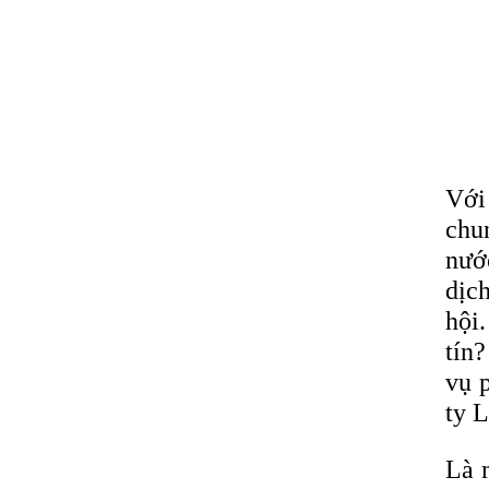
Với
chu
nước
dịc
hội
tín
vụ 
ty L
Là 