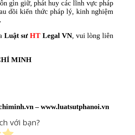
ôn gìn giữ, phát huy các lĩnh vực pháp
au dồi kiến thức pháp lý, kinh nghiệm
.
ủa
Luật sư
HT
Legal VN
, vui lòng liên
CHÍ MINH
chiminh.vn – www.luatsutphanoi.vn
ích với bạn?