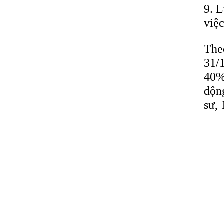
9. L
việ
The
31/
40%
độn
sư, 