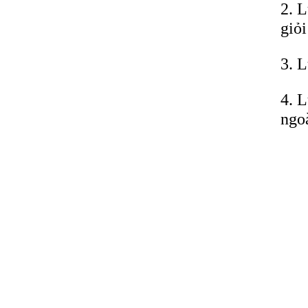
2. L
giỏi
3. L
4. L
ngo