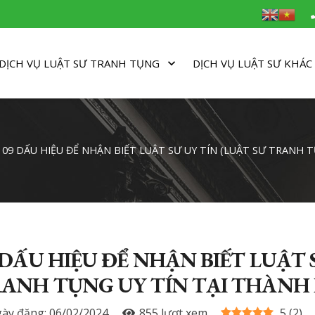
DỊCH VỤ LUẬT SƯ TRANH TỤNG
DỊCH VỤ LUẬT SƯ KHÁC
09 DẤU HIỆU ĐỂ NHẬN BIẾT LUẬT SƯ UY TÍN (LUẬT SƯ TRANH 
 DẤU HIỆU ĐỂ NHẬN BIẾT LUẬT S
ANH TỤNG UY TÍN TẠI THÀNH 
ày đăng:
06/02/2024
855
lượt xem
5
(
2
)