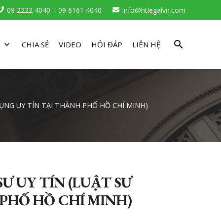
09 2222 4040 – 09 6161 4040
info@htlegalvn.com
search
CHIA SẺ
VIDEO
HỎI ĐÁP
LIÊN HỆ
TỤNG UY TÍN TẠI THÀNH PHỐ HỒ CHÍ MINH)
Ư UY TÍN (LUẬT SƯ
PHỐ HỒ CHÍ MINH)