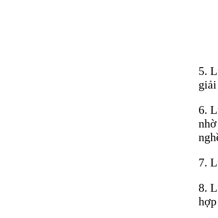
5. L
giả
6. L
nhờ
ngh
7. L
8. L
hợp