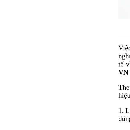
Việ
ngh
tế 
VN
The
hiệu
1. L
đún