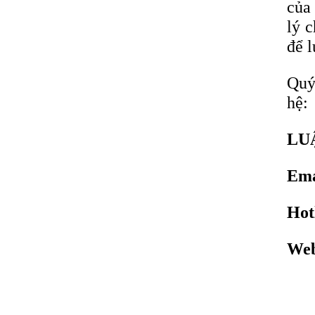
của
lý 
để 
Quý
hệ:
LU
Ema
Hot
Web