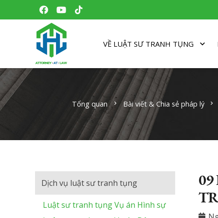
VỀ LUẬT SƯ TRANH TỤNG
Tổng quan
Bài viết & Chia sẻ pháp lý
chevron_right
chevron_right
09
Dịch vụ luật sư tranh tụng
TR
Luật sư tranh tụng Vụ án Hình sự
Ng