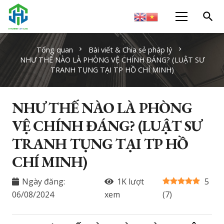
search
Tổng quan
Bài viết & Chia sẻ pháp lý
chevron_right
chevron_right
NHƯ THẾ NÀO LÀ PHÒNG VỆ CHÍNH ĐÁNG? (LUẬT SƯ
TRANH TỤNG TẠI TP HỒ CHÍ MINH)
NHƯ THẾ NÀO LÀ PHÒNG
VỆ CHÍNH ĐÁNG? (LUẬT SƯ
TRANH TỤNG TẠI TP HỒ
CHÍ MINH)
Ngày đăng:
1K
lượt
5
06/08/2024
xem
(
7
)