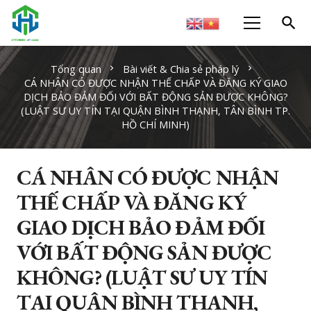
search
Tổng quan
Bài viết & Chia sẻ pháp lý
chevron_right
chevron_right
CÁ NHÂN CÓ ĐƯỢC NHẬN THẾ CHẤP VÀ ĐĂNG KÝ GIAO
DỊCH BẢO ĐẢM ĐỐI VỚI BẤT ĐỘNG SẢN ĐƯỢC KHÔNG?
(LUẬT SƯ UY TÍN TẠI QUẬN BÌNH THẠNH, TÂN BÌNH TP.
HỒ CHÍ MINH)
CÁ NHÂN CÓ ĐƯỢC NHẬN
THẾ CHẤP VÀ ĐĂNG KÝ
GIAO DỊCH BẢO ĐẢM ĐỐI
VỚI BẤT ĐỘNG SẢN ĐƯỢC
KHÔNG? (LUẬT SƯ UY TÍN
TẠI QUẬN BÌNH THẠNH,