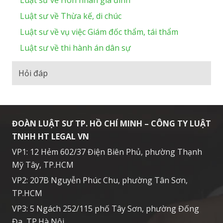
Luật sư về Hôn nhân gia đình
Luật sư về Thừa kế, di chúc
Luật sư về vụ việc Giám đốc thẩm, tái thẩm
Luật sư về thi hành án dân sự
Hỏi đáp
ĐOÀN LUẬT SƯ TP. HỒ CHÍ MINH – CÔNG TY LUẬT
TNHH HT LEGAL VN
VP1: 12 Hẻm 602/37 Điện Biên Phủ, phường Thạnh
Mỹ Tây, TP.HCM
VP2: 207B Nguyễn Phúc Chu, phường Tân Sơn,
TP.HCM
VP3: 5 Ngách 252/115 phố Tây Sơn, phường Đống
Đa, TP.Hà Nội