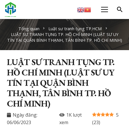
search
Tổng quan
Luật sư tranh tụng TP.HCM
chevron_right
chevron_right
LUẬT SƯ TRANH TỤNG TP. HỒ CHÍ MINH (LUẬT SƯ UY
TÍN TẠI QUẬN BÌNH THẠNH, TÂN BÌNH TP. HỒ CHÍ MINH)
LUẬT SƯ TRANH TỤNG TP.
HỒ CHÍ MINH (LUẬT SƯ UY
TÍN TẠI QUẬN BÌNH
THẠNH, TÂN BÌNH TP. HỒ
CHÍ MINH)
Ngày đăng:
1K
lượt
5
06/06/2023
xem
(
23
)