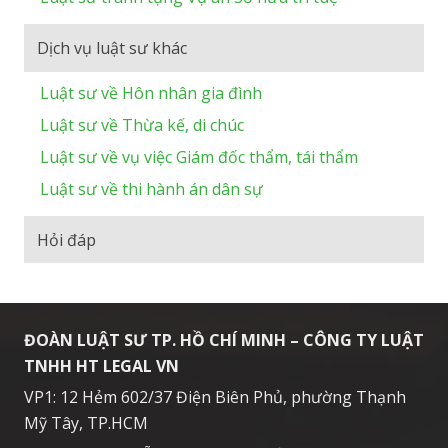
Dịch vụ luật sư khác
Luật sư về Hôn nhân gia đình
Luật sư về Thừa kế, di chúc
Luật sư về vụ việc Giám đốc thẩm, tái thẩm
Luật sư về thi hành án dân sự
Hỏi đáp
ĐOÀN LUẬT SƯ TP. HỒ CHÍ MINH – CÔNG TY LUẬT
TNHH HT LEGAL VN
VP1: 12 Hẻm 602/37 Điện Biên Phủ, phường Thạnh
Mỹ Tây, TP.HCM