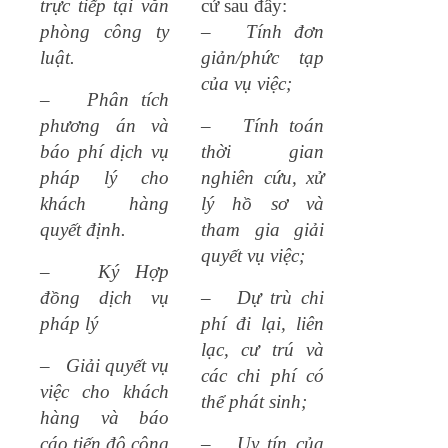
trực tiếp tại văn
cứ sau đây:
phòng công ty
–
Tính đơn
luật.
giản/phức tạp
của vụ việc;
–
Phân tích
phương án và
–
Tính toán
báo phí dịch vụ
thời gian
pháp lý cho
nghiên cứu, xử
khách hàng
lý hồ sơ và
quyết định.
tham gia giải
quyết vụ việc;
–
Ký Hợp
đồng dịch vụ
–
Dự trù chi
pháp lý
phí đi lại, liên
lạc, cư trú và
–
Giải quyết vụ
các chi phí có
việc cho khách
thể phát sinh;
hàng và báo
cáo tiến độ công
–
Uy tín của