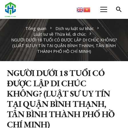
search
Tổng quan
Dịch vụ luật sư khác
chevron_right
chevron_right
Luật sư về Thừa kế, di chúc
chevron_right
NGƯỜI DƯỚI 18 TUỔI CÓ ĐƯỢC LẬP DI CHÚC KHÔNG?
(LUẬT SƯ UY TÍN TẠI QUẬN BÌNH THẠNH, TÂN BÌNH
THÀNH PHỐ HỒ CHÍ MINH)
NGƯỜI DƯỚI 18 TUỔI CÓ
ĐƯỢC LẬP DI CHÚC
KHÔNG? (LUẬT SƯ UY TÍN
TẠI QUẬN BÌNH THẠNH,
TÂN BÌNH THÀNH PHỐ HỒ
CHÍ MINH)