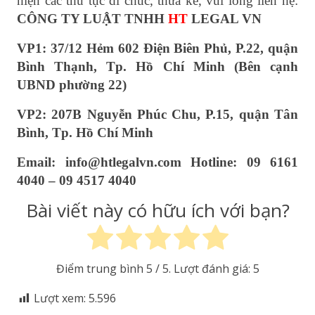
hiện các thủ tục di chúc, thừa kế, vui lòng liên hệ:
CÔNG TY LUẬT TNHH
HT
LEGAL VN
VP1: 37/12 Hẻm 602 Điện Biên Phủ, P.22, quận
Bình Thạnh, Tp. Hồ Chí Minh (Bên cạnh
UBND phường 22)
VP2: 207B Nguyễn Phúc Chu, P.15, quận Tân
Bình, Tp.
Hồ Chí Minh
Email: info@htlegalvn.com Hotline: 09 6161
4040 – 09 4517 4040
Bài viết này có hữu ích với bạn?
Điểm trung bình
5
/ 5. Lượt đánh giá:
5
Lượt xem:
5.596