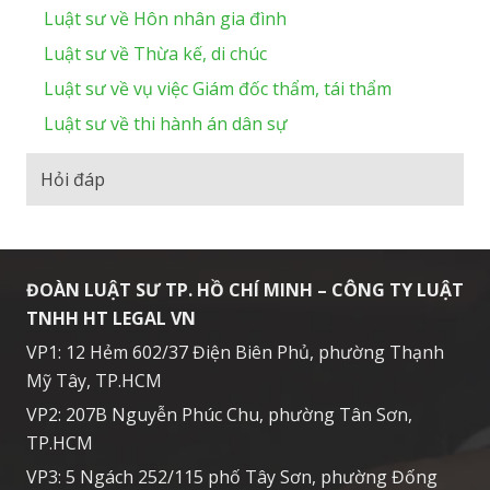
Luật sư về Hôn nhân gia đình
Luật sư về Thừa kế, di chúc
Luật sư về vụ việc Giám đốc thẩm, tái thẩm
Luật sư về thi hành án dân sự
Hỏi đáp
ĐOÀN LUẬT SƯ TP. HỒ CHÍ MINH – CÔNG TY LUẬT
TNHH HT LEGAL VN
VP1: 12 Hẻm 602/37 Điện Biên Phủ, phường Thạnh
Mỹ Tây, TP.HCM
VP2: 207B Nguyễn Phúc Chu, phường Tân Sơn,
TP.HCM
VP3: 5 Ngách 252/115 phố Tây Sơn, phường Đống