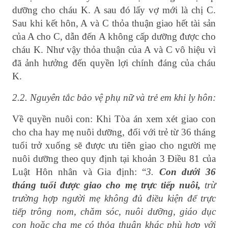
dưỡng cho cháu K. A sau đó lấy vợ mới là chị C.
Sau khi kết hôn, A và C thỏa thuận giao hết tài sản
của A cho C, dẫn đến A không cấp dưỡng được cho
cháu K. Như vậy thỏa thuận của A và C vô hiệu vì
đã ảnh hưởng đến quyền lợi chính đáng của cháu
K.
2.2. Nguyên tắc bảo vệ phụ nữ và trẻ em khi ly hôn:
Về quyền nuôi con: Khi Tòa án xem xét giao con
cho cha hay mẹ nuôi dưỡng, đối với trẻ từ 36 tháng
tuổi trở xuống sẽ được ưu tiên giao cho người mẹ
nuôi dưỡng theo quy định tại khoản 3 Điều 81 của
Luật Hôn nhân và Gia định: “
3.
Con dưới 36
tháng tuổi được giao cho mẹ trực tiếp nuôi,
trừ
trường hợp người mẹ không đủ điều kiện để trực
tiếp trông nom, chăm sóc, nuôi dưỡng, giáo dục
con hoặc cha mẹ có thỏa thuận khác phù hợp với