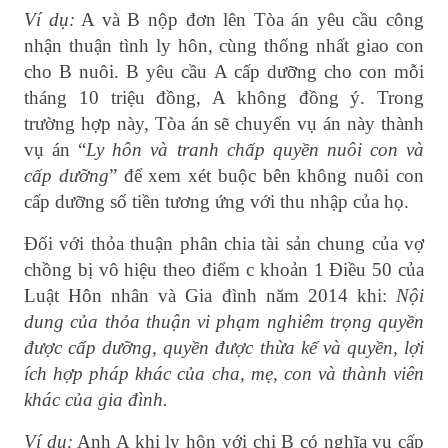
Ví dụ:
A và B nộp đơn lên Tòa án yêu cầu công
nhận thuận tình ly hôn, cùng thống nhất giao con
cho B nuôi. B yêu cầu A cấp dưỡng cho con mỗi
tháng 10 triệu đồng, A không đồng ý. Trong
trường hợp này, Tòa án sẽ chuyển vụ án này thành
vụ án “
Ly hôn và tranh chấp quyền nuôi con và
cấp dưỡng
” để xem xét buộc bên không nuôi con
cấp dưỡng số tiền tương ứng với thu nhập của họ.
Đối với thỏa thuận phân chia tài sản chung của vợ
chồng bị vô hiệu theo điểm c khoản 1 Điều 50 của
Luật Hôn nhân và Gia đình năm 2014 khi:
Nội
dung của thỏa thuận vi phạm nghiêm trọng quyền
được cấp dưỡng, quyền được thừa kế và quyền, lợi
ích hợp pháp khác của cha, mẹ, con và thành viên
khác của gia đình.
Ví dụ:
Anh A khi ly hôn với chị B có nghĩa vụ cấp