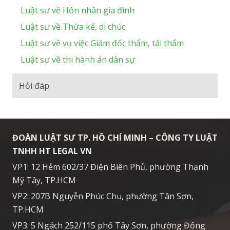
Luật sư về Hôn nhân gia đình
Luật sư về Thừa kế, di chúc
Luật sư về vụ việc Giám đốc thẩm, tái thẩm
Luật sư về thi hành án dân sự
Hỏi đáp
ĐOÀN LUẬT SƯ TP. HỒ CHÍ MINH – CÔNG TY LUẬT
TNHH HT LEGAL VN
VP1: 12 Hẻm 602/37 Điện Biên Phủ, phường Thạnh
Mỹ Tây, TP.HCM
VP2: 207B Nguyễn Phúc Chu, phường Tân Sơn,
TP.HCM
VP3: 5 Ngách 252/115 phố Tây Sơn, phường Đống