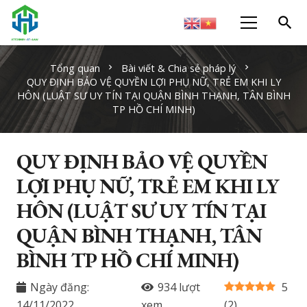
search
Tổng quan
Bài viết & Chia sẻ pháp lý
chevron_right
chevron_right
QUY ĐỊNH BẢO VỆ QUYỀN LỢI PHỤ NỮ, TRẺ EM KHI LY
HÔN (LUẬT SƯ UY TÍN TẠI QUẬN BÌNH THẠNH, TÂN BÌNH
TP HỒ CHÍ MINH)
QUY ĐỊNH BẢO VỆ QUYỀN
LỢI PHỤ NỮ, TRẺ EM KHI LY
HÔN (LUẬT SƯ UY TÍN TẠI
QUẬN BÌNH THẠNH, TÂN
BÌNH TP HỒ CHÍ MINH)
Ngày đăng:
934
lượt
5
14/11/2022
xem
(
2
)