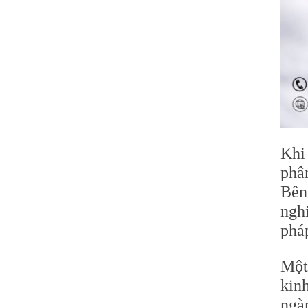
Khi
phâ
Bên
ngh
pháp
Một
kin
ngà