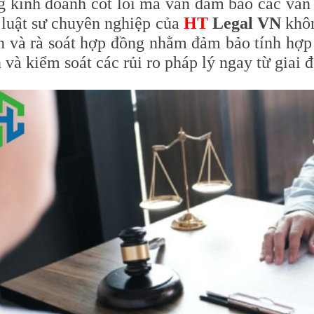
g kinh doanh cốt lõi mà vẫn đảm bảo các vấn 
 luật sư chuyên nghiệp của
HT
Legal VN
khôn
n và rà soát hợp đồng nhằm đảm bảo tính hợp
 và kiểm soát các rủi ro pháp lý ngay từ giai 