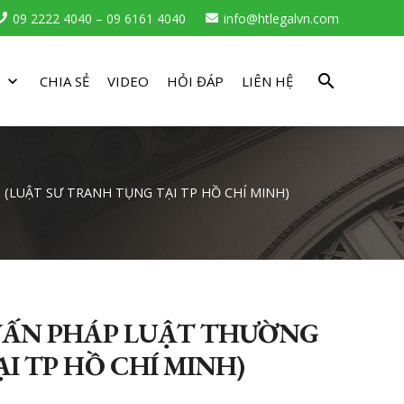
09 2222 4040 – 09 6161 4040
info@htlegalvn.com
search
CHIA SẺ
VIDEO
HỎI ĐÁP
LIÊN HỆ
(LUẬT SƯ TRANH TỤNG TẠI TP HỒ CHÍ MINH)
 VẤN PHÁP LUẬT THƯỜNG
I TP HỒ CHÍ MINH)