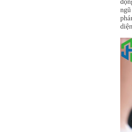
độn
ngũ
phá
diện