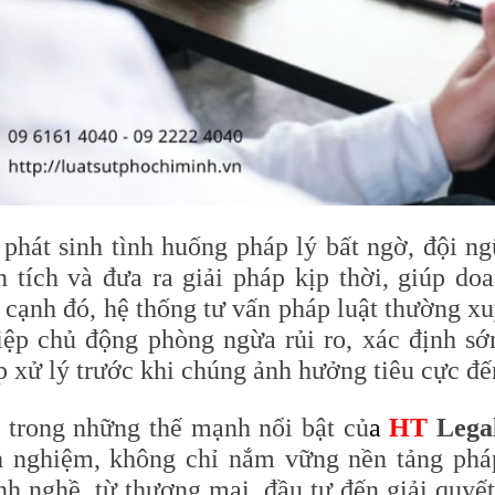
 phát sinh tình huống pháp lý bất ngờ, đội ng
n tích và đưa ra giải pháp kịp thời, giúp do
 cạnh đó, hệ thống tư vấn pháp luật thường x
iệp chủ động phòng ngừa rủi ro, xác định sớ
 xử lý trước khi chúng ảnh hưởng tiêu cực đế
 trong những thế mạnh nổi bật củ
a
HT
Lega
h nghiệm, không chỉ nắm vững nền tảng pháp
nh nghề, từ thương mại, đầu tư đến giải quyết