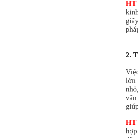
HT
kin
giấ
pháp
2. 
Việ
lớn
nhỏ,
vấn
giúp
HT
hợp