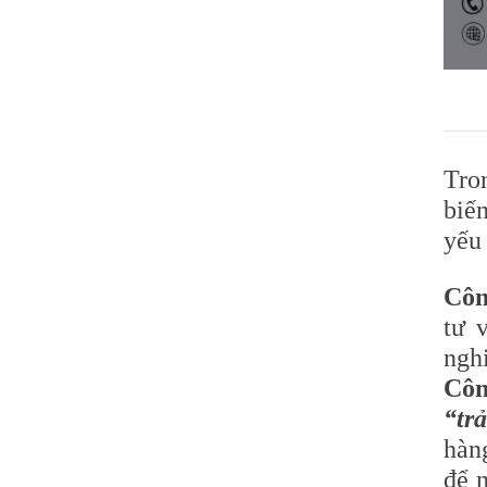
Tro
biế
yếu 
Côn
tư 
ngh
Côn
“tr
hàn
để 