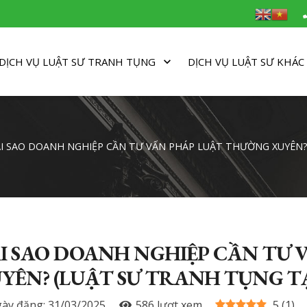
DỊCH VỤ LUẬT SƯ TRANH TỤNG
DỊCH VỤ LUẬT SƯ KHÁC
I SAO DOANH NGHIỆP CẦN TƯ VẤN PHÁP LUẬT THƯỜNG XUYÊN? 
I SAO DOANH NGHIỆP CẦN TƯ
YÊN? (LUẬT SƯ TRANH TỤNG TẠ
ày đăng:
31/03/2025
586
lượt xem
5
(
1
)