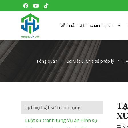
VỀ LUẬT SƯ TRANH TỤNG
Tổng quan
Bài viết & Chia sẻ pháp lý
TẠ
chevron_right
chevron_right
TẠ
Dịch vụ luật sư tranh tụng
XU
Luật sư tranh tụng Vụ án Hình sự
Ng