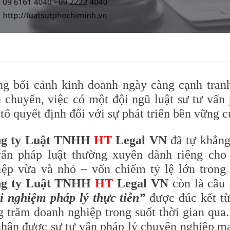
ng bối cảnh kinh doanh ngày càng cạnh tran
n chuyển, việc có một đội ngũ luật sư tư vấn
tố quyết định đối với sự phát triển bền vững 
g ty Luật TNHH
HT
Legal VN
đã tự khẳng
vấn pháp luật thường xuyên dành riêng cho 
iệp vừa và nhỏ – vốn chiếm tỷ lệ lớn trong 
g ty Luật TNHH
HT
Legal VN
còn là cầu 
ải nghiệm pháp lý thực tiễn
”
được đúc kết từ
g trăm doanh nghiệp trong suốt thời gian qua.
nhận được sự tư vấn pháp lý chuyên nghiệp man