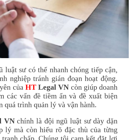
ũ luật sư có thể nhanh chóng tiếp cận,
anh nghiệp tránh gián đoạn hoạt động.
uyên của
HT
Legal VN
còn giúp doanh
m các vấn đề tiềm ẩn và đề xuất biện
n quá trình quản lý và vận hành.
l VN
chính là đội ngũ luật sư dày dặn
 lý mà còn hiểu rõ đặc thù của từng
 tranh chấp. Chúng tôi cam kết đặt lợi