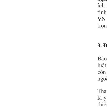
ích
tìn
VN
trọ
3. 
Bảo
luậ
còn 
ngoà
Tha
là y
thi