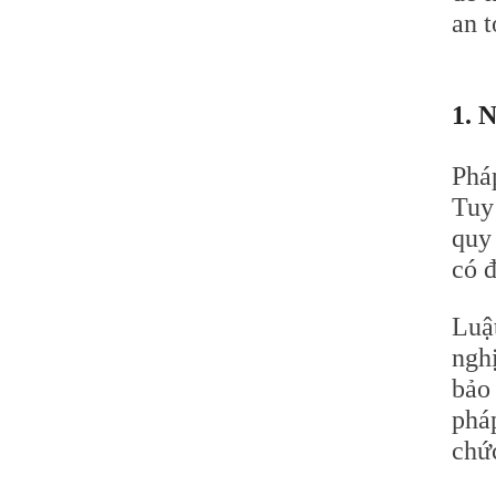
an t
1. 
Phá
Tuy 
quy
có đ
Luậ
ngh
bảo
phá
chứ