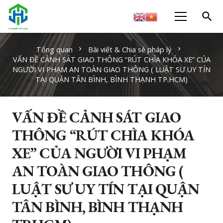
search
Tổng quan
Bài viết & Chia sẻ pháp lý
chevron_right
chevron_right
VẤN ĐỀ CẢNH SÁT GIAO THÔNG “RÚT CHÌA KHÓA XE” CỦA
NGƯỜI VI PHẠM AN TOÀN GIAO THÔNG ( LUẬT SƯ UY TÍN
TẠI QUẬN TÂN BÌNH, BÌNH THẠNH TP.HCM)
VẤN ĐỀ CẢNH SÁT GIAO
THÔNG “RÚT CHÌA KHÓA
XE” CỦA NGƯỜI VI PHẠM
AN TOÀN GIAO THÔNG (
LUẬT SƯ UY TÍN TẠI QUẬN
TÂN BÌNH, BÌNH THẠNH